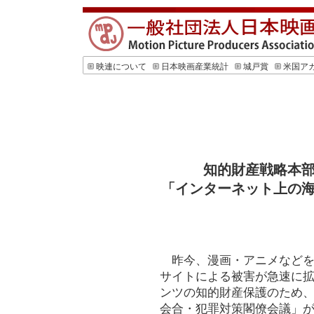
映連について
日本映画産業統計
城戸賞
米国ア
知的財産戦略本
「インターネット上の
昨今、漫画・アニメなどを
サイトによる被害が急速に
ンツの知的財産保護のため
会合・犯罪対策閣僚会議」